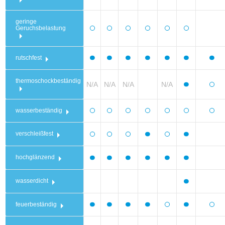
geringe
Geruchsbelastung
rutschfest
thermoschockbeständig
N/A
N/A
N/A
N/A
wasserbeständig
verschleißfest
hochglänzend
wasserdicht
feuerbeständig