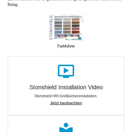
Belag.
Farbführer
ondemand_video
Stonshield Installation Video
Stonshield HRI Großkücheninstallation.
Jetzt beobachten
local_library