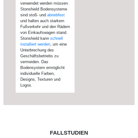
verwendet werden müssen.
Stonshield Bodensysteme
rutschhemmend
sind stoß- und
Schutz vor
abriebfest
und halten auch starkem
Chemikalien
Fußverkehr und den Rädern
von Einkaufswagen stand.
Stonshield kann
Lebensmittelverarbeitung
schnell
installiert werden
, um eine
Unterbrechung des
Geschäftsbetriebs zu
Temperaturschwankungen
vermeiden. Das
und Temperaturschocks
Bodensystem ermöglicht
individuelle Farben,
Designs, Texturen und
Logos.
FALLSTUDIEN