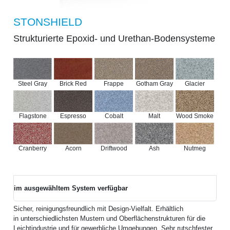
STONSHIELD
Strukturierte Epoxid- und Urethan-Bodensysteme
Steel Gray
Brick Red
Frappe
Gotham Gray
Glacier
Flagstone
Espresso
Cobalt
Malt
Wood Smoke
Cranberry
Acorn
Driftwood
Ash
Nutmeg
im ausgewähltem System verfügbar
Sicher, reinigungsfreundlich mit
Design-Vielfalt. Erhältlich
in unterschiedlichsten Mustern und Oberflächenstrukturen für die
Leichtindustrie und für gewerbliche Umgebungen. Sehr rutschfester