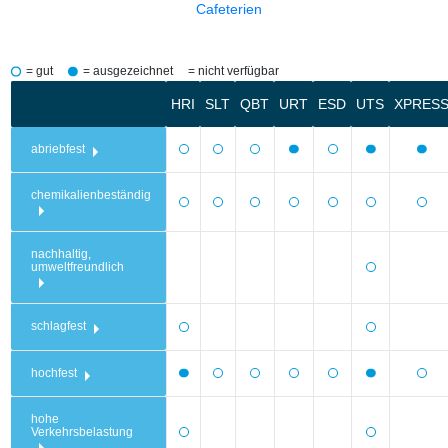
Cafeterien
= gut
= ausgezeichnet
= nicht verfügbar
HRI
SLT
QBT
URT
ESD
UTS
XPRES
abriebfest
chemikalienbeständig
nachhaltig,
umweltfreundlich
schlagfest
hochfest
hohe
Verkehrsbelastung