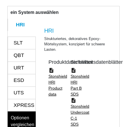
ein System auswählen
HRI
HRI
Strukturiertes, dekoratives Epoxy-
SLT
Mörtelsystem, konzipiert für schwere
Lasten.
QBT
Produktdatenblätter
Sicherheitsdatenblätter
URT
Stonshield
Stonshield
ESD
HRI
HRI
Product
Part B
UTS
data
SDS
XPRESS
Stonshield
Undercoat
Optionen
C-1
SDS
vergleichen