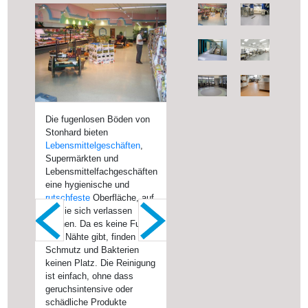
Die fugenlosen Böden von
Stonhard Bodensysteme
Stonhard bieten
sind fugenlos und eignen
fugenlos
Lebensmittelgeschäften
sich aufgrund ihrer
,
Supermärkten und
antibakteriellen
Lebensmittelfachgeschäften
Eigenschaften
eine hygienische und
rutschfeste
Oberfläche, auf
die sie sich verlassen
Justizvollzugsanstalten
Tierpflegeeinrichtungen
können. Da es keine Fugen
oder Nähte gibt, finden
Schmutz und Bakterien
Rutschfestigkeit
keinen Platz. Die Reinigung
ist einfach, ohne dass
geruchsintensive oder
schädliche Produkte