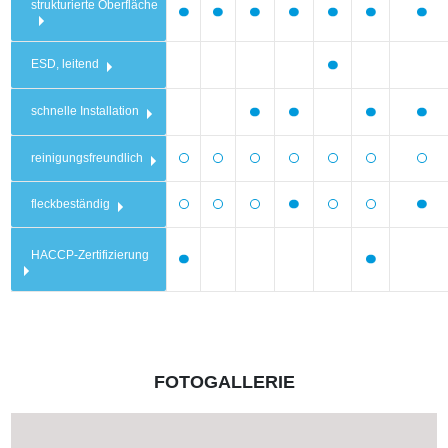
strukturierte Oberfläche
ESD, leitend
schnelle Installation
reinigungsfreundlich
fleckbeständig
HACCP-Zertifizierung
FOTOGALLERIE