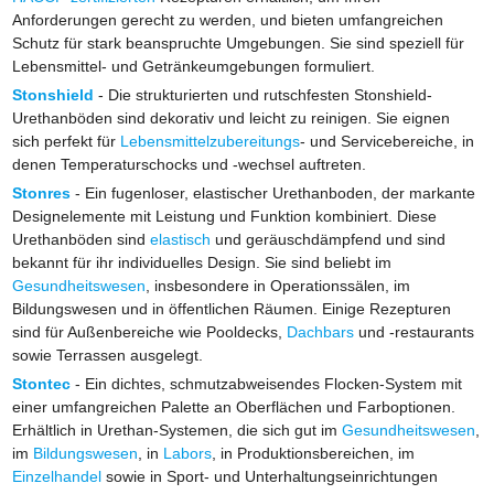
Anforderungen gerecht zu werden, und bieten umfangreichen
Schutz für stark beanspruchte Umgebungen. Sie sind speziell für
Lebensmittel- und Getränkeumgebungen formuliert.
Stonshield
- Die strukturierten und rutschfesten Stonshield-
Urethanböden sind dekorativ und leicht zu reinigen. Sie eignen
sich perfekt für
Lebensmittelzubereitungs
- und Servicebereiche, in
denen Temperaturschocks und -wechsel auftreten.
Stonres
- Ein fugenloser, elastischer Urethanboden, der markante
Designelemente mit Leistung und Funktion kombiniert. Diese
Urethanböden sind
elastisch
und geräuschdämpfend und sind
bekannt für ihr individuelles Design. Sie sind beliebt im
Gesundheitswesen
, insbesondere in Operationssälen, im
Bildungswesen und in öffentlichen Räumen. Einige Rezepturen
sind für Außenbereiche wie Pooldecks,
Dachbars
und -restaurants
sowie Terrassen ausgelegt.
Stontec
- Ein dichtes, schmutzabweisendes Flocken-System mit
einer umfangreichen Palette an Oberflächen und Farboptionen.
Erhältlich in Urethan-Systemen, die sich gut im
Gesundheitswesen
,
im
Bildungswesen
, in
Labors
, in Produktionsbereichen, im
Einzelhandel
sowie in Sport- und Unterhaltungseinrichtungen