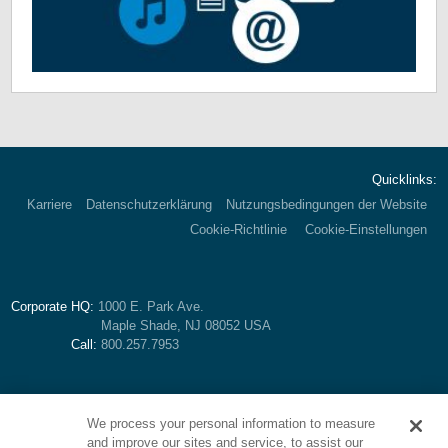
Quicklinks:
Karriere
Datenschutzerklärung
Nutzungsbedingungen der Website
Cookie-Richtlinie
Cookie-Einstellungen
Corporate HQ:
1000 E. Park Ave.
Maple Shade, NJ 08052 USA
Call:
800.257.7953
We process your personal information to measure
and improve our sites and service, to assist our