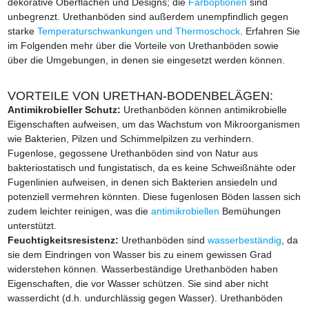
dekorative Oberflächen und Designs; die
Farboptionen
sind
unbegrenzt. Urethanböden sind außerdem unempfindlich gegen
starke
Temperaturschwankungen und Thermoschock
. Erfahren Sie
im Folgenden mehr über die Vorteile von Urethanböden sowie
über die Umgebungen, in denen sie eingesetzt werden können.
VORTEILE VON URETHAN-BODENBELÄGEN:
Antimikrobieller Schutz:
Urethanböden können antimikrobielle
Eigenschaften aufweisen, um das Wachstum von Mikroorganismen
wie Bakterien, Pilzen und Schimmelpilzen zu verhindern.
Fugenlose, gegossene Urethanböden sind von Natur aus
bakteriostatisch und fungistatisch, da es keine Schweißnähte oder
Fugenlinien aufweisen, in denen sich Bakterien ansiedeln und
potenziell vermehren könnten. Diese fugenlosen Böden lassen sich
zudem leichter reinigen, was die
antimikrobiellen
Bemühungen
unterstützt.
Feuchtigkeitsresistenz:
Urethanböden sind
wasserbeständig
, da
sie dem Eindringen von Wasser bis zu einem gewissen Grad
widerstehen können. Wasserbeständige Urethanböden haben
Eigenschaften, die vor Wasser schützen. Sie sind aber nicht
wasserdicht (d.h. undurchlässig gegen Wasser). Urethanböden