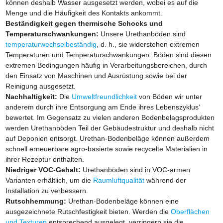
können deshalb Wasser ausgesetzt werden, wobei es auf die
Menge und die Häufigkeit des Kontakts ankommt.
Beständigkeit gegen thermische Schocks und
Temperaturschwankungen:
Unsere Urethanböden sind
temperaturwechselbeständig
, d. h., sie widerstehen extremen
Temperaturen und Temperaturschwankungen. Böden sind diesen
extremen Bedingungen häufig in Verarbeitungsbereichen, durch
den Einsatz von Maschinen und Ausrüstung sowie bei der
Reinigung ausgesetzt.
Nachhaltigkeit:
Die
Umweltfreundlichkeit
von Böden wir unter
anderem durch ihre Entsorgung am Ende ihres Lebenszyklus‘
bewertet. Im Gegensatz zu vielen anderen Bodenbelagsprodukten
werden Urethanböden Teil der Gebäudestruktur und deshalb nicht
auf Deponien entsorgt. Urethan-Bodenbeläge können außerdem
schnell erneuerbare agro-basierte sowie recycelte Materialien in
ihrer Rezeptur enthalten.
Niedriger VOC-Gehalt:
Urethanböden sind in VOC-armen
Varianten erhältlich, um die
Raumluftqualität
während der
Installation zu verbessern.
Rutschhemmung:
Urethan-Bodenbeläge können eine
ausgezeichnete Rutschfestigkeit bieten. Werden die
Oberflächen
und Texturen
entsprechend ausgelegt, verringern sie die