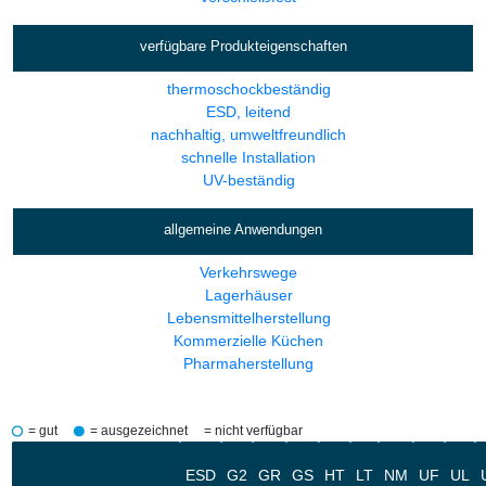
verfügbare Produkteigenschaften
thermoschockbeständig
ESD, leitend
nachhaltig, umweltfreundlich
schnelle Installation
UV-beständig
allgemeine Anwendungen
Verkehrswege
Lagerhäuser
Lebensmittelherstellung
Kommerzielle Küchen
Pharmaherstellung
= gut
= ausgezeichnet
= nicht verfügbar
ESD
G2
GR
GS
HT
LT
NM
UF
UL