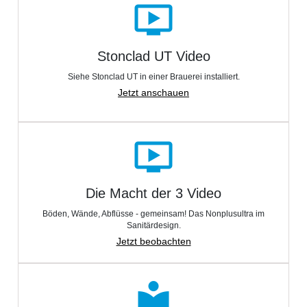
ondemand_video
Stonclad UT Video
Siehe Stonclad UT in einer Brauerei installiert.
Jetzt anschauen
ondemand_video
Die Macht der 3 Video
Böden, Wände, Abflüsse - gemeinsam! Das Nonplusultra im
Sanitärdesign.
Jetzt beobachten
local_library