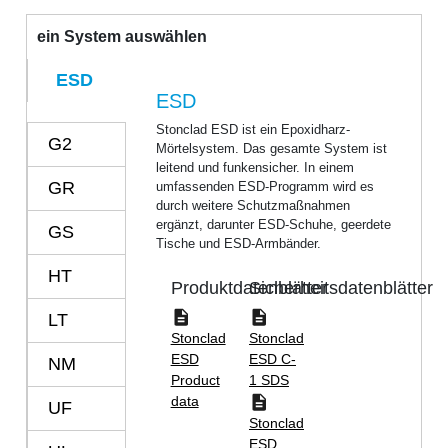
ein System auswählen
ESD
ESD
Stonclad ESD ist ein Epoxidharz-
G2
Mörtelsystem. Das gesamte System ist
leitend und funkensicher. In einem
GR
umfassenden ESD-Programm wird es
durch weitere Schutzmaßnahmen
ergänzt, darunter ESD-Schuhe, geerdete
GS
Tische und ESD-Armbänder.
HT
Produktdatenblätter
Sicherheitsdatenblätter
LT
Stonclad
Stonclad
ESD
ESD C-
NM
Product
1 SDS
data
UF
Stonclad
ESD