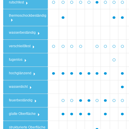
rutschfest
thermoschockbeständig
wasserbeständig
verschleißfest
fugenlos
hochglänzend
wasserdicht
feuerbeständig
glatte Oberfläche
strukturierte Oberfläche