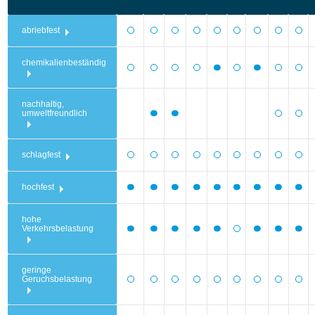
abriebfest
chemikalienbeständig
nachhaltig,
umweltfreundlich
schlagfest
hochfest
hohe
Verkehrsbelastung
geringe
Geruchsbelastung