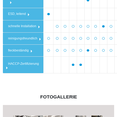
ESD, leitend
schnelle Installation
reinigungsfreundlich
fleckbeständig
HACCP-Zertifizierung
FOTOGALLERIE