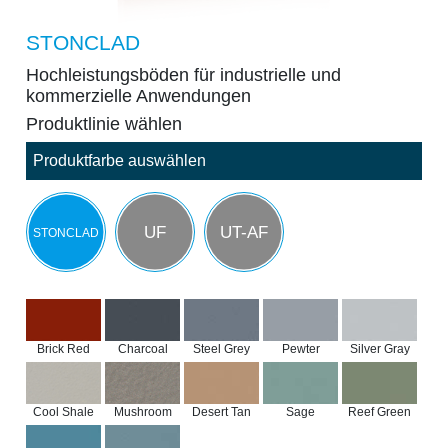
STONCLAD
Hochleistungsböden für industrielle und
kommerzielle Anwendungen
Produktlinie wählen
Produktfarbe auswählen
UF
UT-AF
STONCLAD
Brick Red
Charcoal
Steel Grey
Pewter
Silver Gray
Cool Shale
Mushroom
Desert Tan
Sage
Reef Green